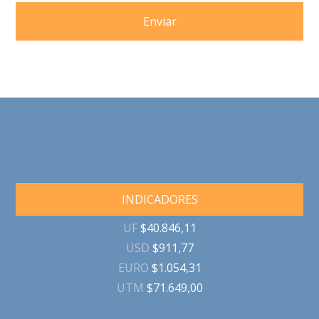
Enviar
INDICADORES
UF
$40.846,11
USD
$911,77
EURO
$1.054,31
UTM
$71.649,00